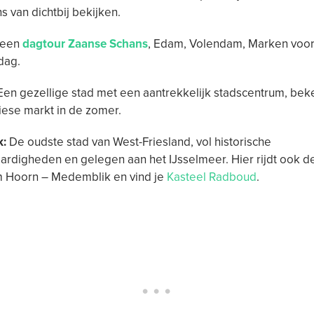
 van dichtbij bekijken.
 een
dagtour Zaanse Schans
, Edam, Volendam, Marken voo
dag.
en gezellige stad met een aantrekkelijk stadscentrum, be
riese markt in de zomer.
k:
De oudste stad van West-Friesland, vol historische
rdigheden en gelegen aan het IJsselmeer. Hier rijdt ook d
 Hoorn – Medemblik en vind je
Kasteel Radboud
.