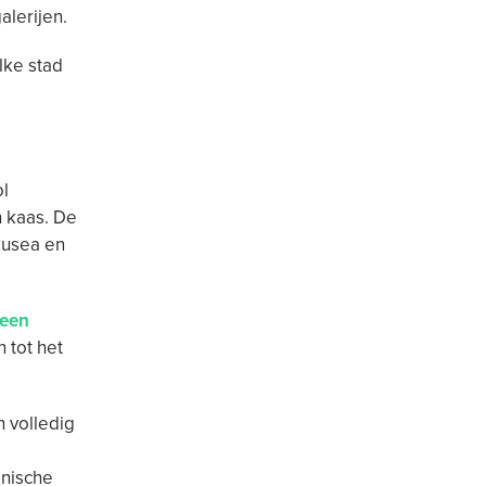
lerijen.
lke stad
ol
n kaas. De
musea en
 een
 tot het
n volledig
onische