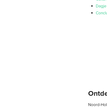
Dagje
Concl
Ontde
Noord-Holl