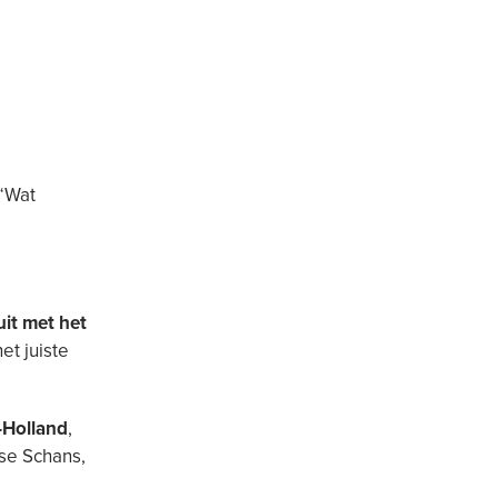
 “Wat
uit met het
het juiste
d-Holland
,
se Schans,