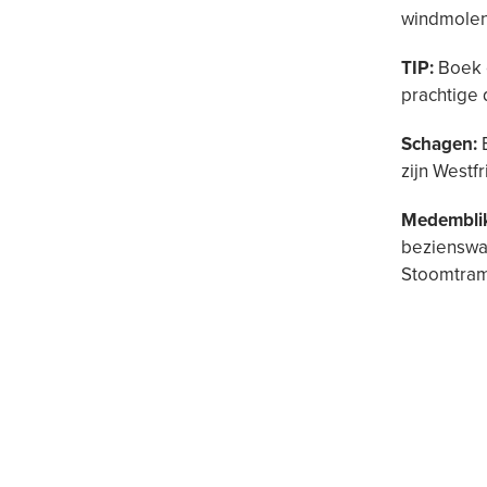
windmolens
TIP:
Boek
prachtige 
Schagen:
E
zijn Westf
Medembli
bezienswaa
Stoomtram