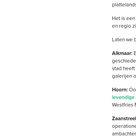
platteland
Het is een
en regio z
Laten we b
Alkmaar:
B
geschieden
stad heeft
galerijen 
Hoorn:
Ooi
levendige
Westfries 
Zaanstree
operatione
ambachten 