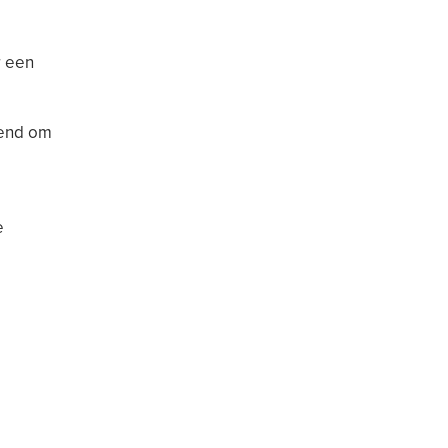
r een
kend om
e