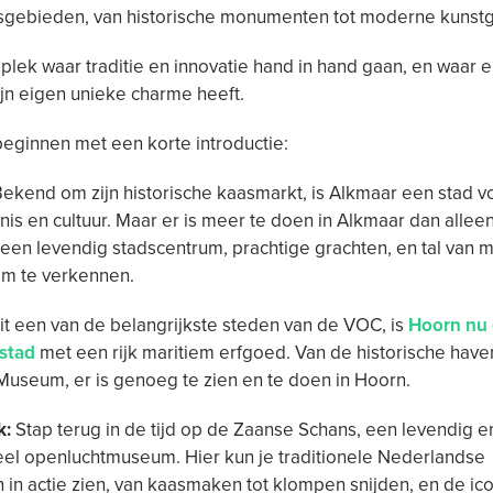
sgebieden, van historische monumenten tot moderne kunstga
 plek waar traditie en innovatie hand in hand gaan, en waar e
ijn eigen unieke charme heeft.
eginnen met een korte introductie:
ekend om zijn historische kaasmarkt, is Alkmaar een stad v
is en cultuur. Maar er is meer te doen in Alkmaar dan allee
 een levendig stadscentrum, prachtige grachten, en tal van 
om te verkennen.
t een van de belangrijkste steden van de VOC, is
Hoorn nu
 stad
met een rijk maritiem erfgoed. Van de historische haven
Museum, er is genoeg te zien en te doen in Hoorn.
k:
Stap terug in de tijd op de Zaanse Schans, een levendig e
el openluchtmuseum. Hier kun je traditionele Nederlandse
in actie zien, van kaasmaken tot klompen snijden, en de ic