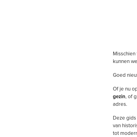
Misschien v
kunnen we
Goed nieuw
Of je nu o
gezin
, of
adres.
Deze gids
van histor
tot modern