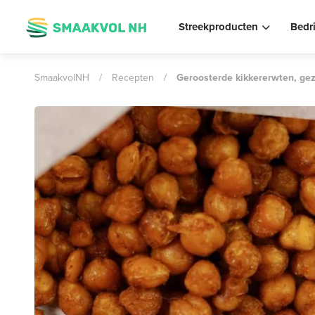
Streekproducten
Bedr
SmaakvolNH
/
Recepten
/
Geroosterde kikkererwten, gez