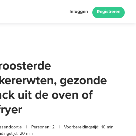
Inloggen
Registreren
roosterde
kkererwten, gezonde
ck uit de oven of
fryer
ssendoortje
|
Personen:
2
|
Voorbereidingstijd:
10 min
dingstijd:
20 min