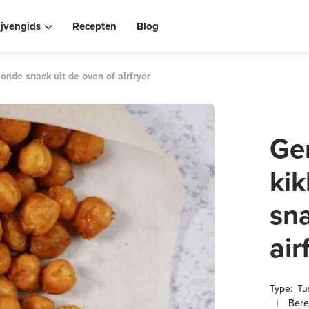
ijvengids
Recepten
Blog
onde snack uit de oven of airfryer
Ge
ki
sna
air
Type:
Tu
|
Berei