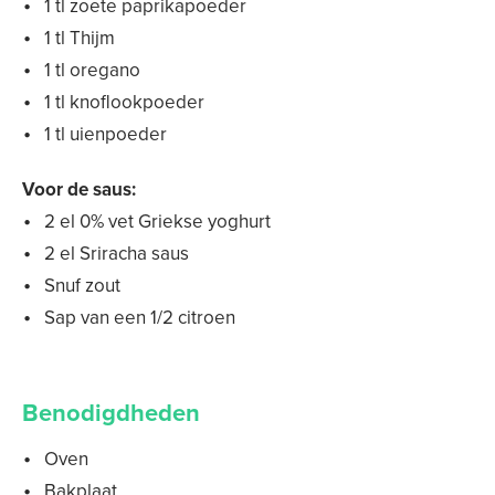
1 tl zoete paprikapoeder
1 tl Thijm
1 tl oregano
1 tl knoflookpoeder
1 tl uienpoeder
Voor de saus:
2 el 0% vet Griekse yoghurt
2 el Sriracha saus
Snuf zout
Sap van een 1/2 citroen
Benodigdheden
Oven
Bakplaat