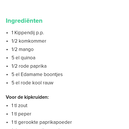
Ingrediënten
1 Kippendij p.p.
1/2 komkommer
1/2 mango
5 el quinoa
1/2 rode paprika
5 el Edamame boontjes
5 el rode kool rauw
Voor de kipkruiden:
1 tl zout
1 tl peper
1 tl gerookte paprikapoeder