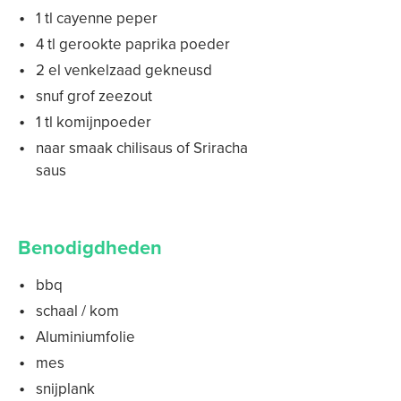
1 tl cayenne peper
4 tl gerookte paprika poeder
2 el venkelzaad gekneusd
snuf grof zeezout
1 tl komijnpoeder
naar smaak chilisaus of Sriracha
saus
Benodigdheden
bbq
schaal / kom
Aluminiumfolie
mes
snijplank