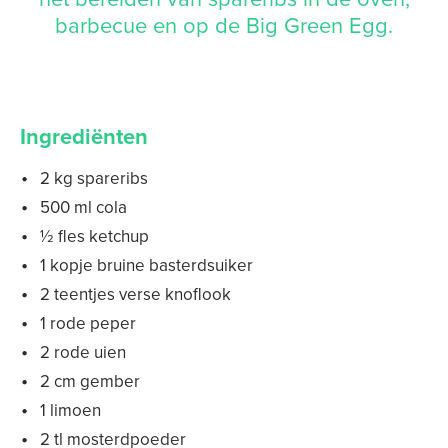
barbecue en op de Big Green Egg.
Ingrediënten
2 kg spareribs
500 ml cola
½ fles ketchup
1 kopje bruine basterdsuiker
2 teentjes verse knoflook
1 rode peper
2 rode uien
2 cm gember
1 limoen
2 tl mosterdpoeder