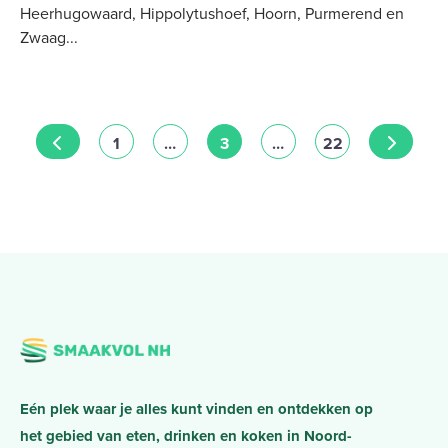
Heerhugowaard, Hippolytushoef, Hoorn, Purmerend en
Zwaag
Posts navigation
NEWER POSTS
OLDER 
1
…
3
…
22
Eén plek waar je alles kunt vinden en ontdekken op
het gebied van eten, drinken en koken in Noord-