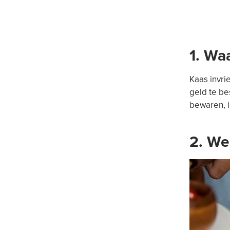
1. Wa
Kaas invri
geld te be
bewaren, i
2. We