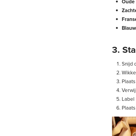
Oude 
Zachte
Franse
Blauwe
3. St
Snijd 
Wikkel
Plaats
Verwij
Label
Plaats