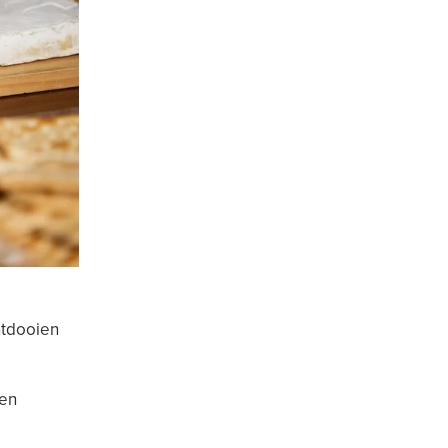
ntdooien
gen