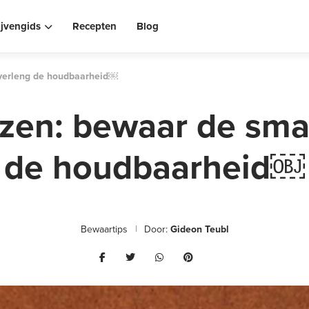
ijvengids
Recepten
Blog
 verleng de houdbaarheid￼
ezen: bewaar de sma
de houdbaarheid￼
Bewaartips
Door:
Gideon Teubl