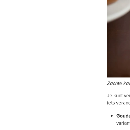
Zachte ka
Je kunt ve
iets veran
Gouda
varian