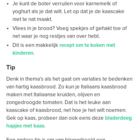
Je kunt de boter verruilen voor karnemelk of
yoghurt als je dat wilt. Let op dat je de kaascake
niet te nat maakt.
Vlees in je brood? Voeg spekjes of gehakt toe of
net waar je nog restjes van over hebt.
Dit is een makkelijk
recept om te koken met
kinderen
.
Tip
Denk in thema’s als het gaat om variaties te bedenken
van hartig kaasbrood. Zo kun je Italiaans kaasbrood
maken met Italiaanse kruiden, olijven en
zongedroogde tomaten. Dat is het leuke aan
kaascake of kaasbrood, net hoe je het wilt noemen.
Gek op kaas, probeer dan ook eens deze
bladerdeeg
hapjes met kaas
.
Een andere tip is om van bijvoorbeeld een