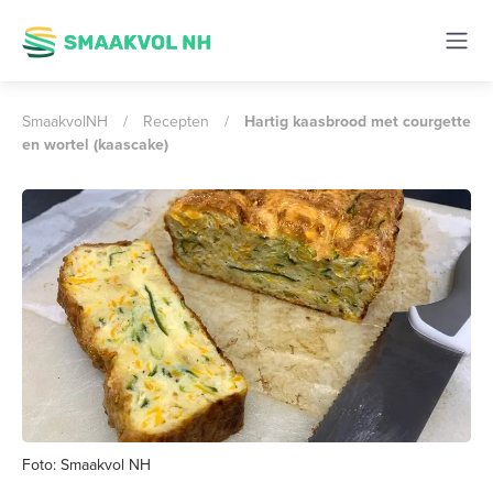
SmaakvolNH
/
Recepten
/
Hartig kaasbrood met courgette
en wortel (kaascake)
Foto: Smaakvol NH