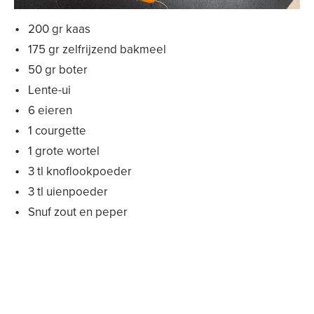
200 gr kaas
175 gr zelfrijzend bakmeel
50 gr boter
Lente-ui
6 eieren
1 courgette
1 grote wortel
3 tl knoflookpoeder
3 tl uienpoeder
Snuf zout en peper