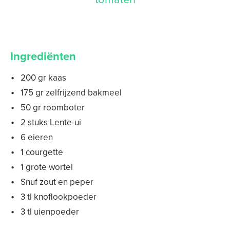
Ingrediënten
200 gr kaas
175 gr zelfrijzend bakmeel
50 gr roomboter
2 stuks Lente-ui
6 eieren
1 courgette
1 grote wortel
Snuf zout en peper
3 tl knoflookpoeder
3 tl uienpoeder