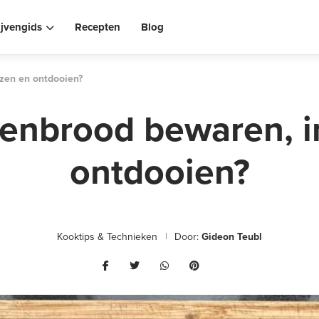
ijvengids
Recepten
Blog
zen en ontdooien?
nbrood bewaren, i
ontdooien?
Kooktips & Technieken
Door:
Gideon Teubl