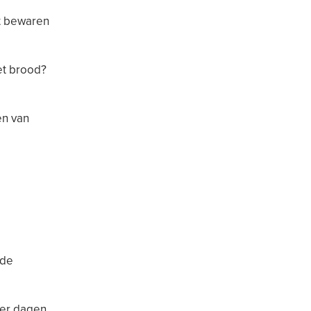
et bewaren
et brood?
en van
 de
ier dagen