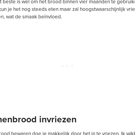
et beste is wel om het brood binnen vier maanden te gebruik
n je het nog steeds eten maar zal hoogstwaarschijnlijk vri
en, wat de smaak beïnvloed.
enbrood invriezen
od bewaren doe je makkelijk door het in te vriezen. Ik wik