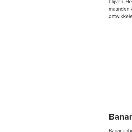
blijven. H
maanden ku
ontwikkel
Banan
Bananenbro