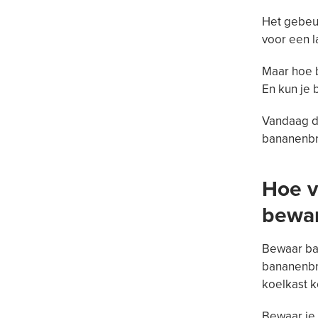
Het gebeur
voor een 
Maar hoe b
En kun je
Vandaag de
bananenbro
Hoe v
bewa
Bewaar ba
bananenbro
koelkast ko
Bewaar je 