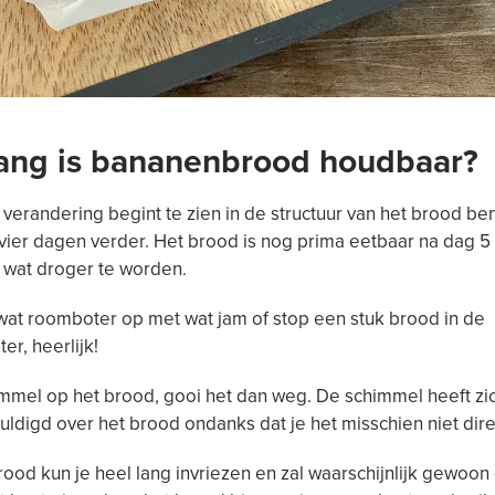
ang is bananenbrood houdbaar?
 verandering begint te zien in de structuur van het brood ben
ier dagen verder. Het brood is nog prima eetbaar na dag 5
 wat droger te worden.
at roomboter op met wat jam of stop een stuk brood in de
er, heerlijk!
immel op het brood, gooi het dan weg. De schimmel heeft zic
ldigd over het brood ondanks dat je het misschien niet direc
od kun je heel lang invriezen en zal waarschijnlijk gewoo