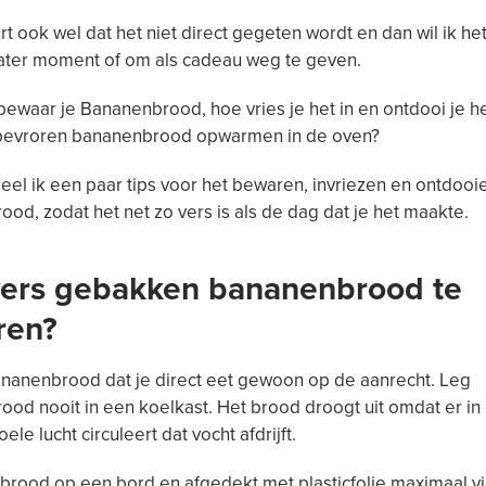
t ook wel dat het niet direct gegeten wordt en dan wil ik h
later moment of om als cadeau weg te geven.
ewaar je Bananenbrood, hoe vries je het in en ontdooi je h
 bevroren bananenbrood opwarmen in de oven?
el ik een paar tips voor het bewaren, invriezen en ontdooi
od, zodat het net zo vers is als de dag dat je het maakte.
ers gebakken bananenbrood te
ren?
nanenbrood dat je direct eet gewoon op de aanrecht. Leg
od nooit in een koelkast. Het brood droogt uit omdat er in
ele lucht circuleert dat vocht afdrijft.
brood op een bord en afgedekt met plasticfolie maximaal v