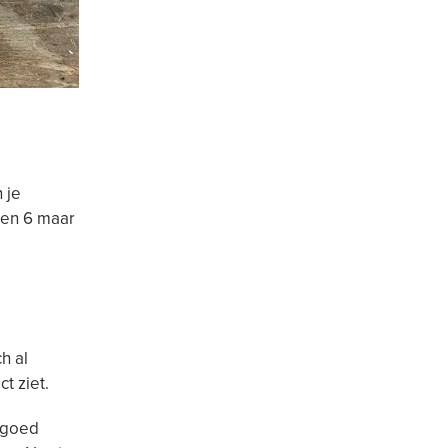
 je
 en 6 maar
h al
t ziet.
n goed