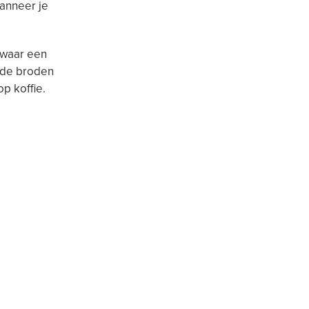
wanneer je
ewaar een
nde broden
op koffie.