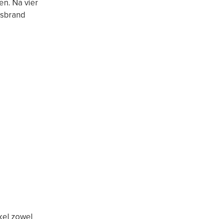
en. Na vier
esbrand
kel zowel