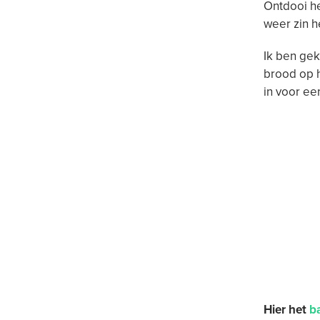
Ontdooi he
weer zin h
Ik ben ge
brood op h
in voor een
Hier het
b