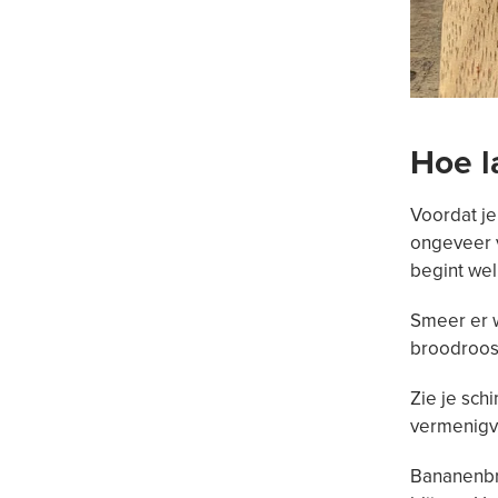
Hoe l
Voordat je
ongeveer v
begint wel
Smeer er w
broodroost
Zie je sch
vermenigvu
Bananenbro