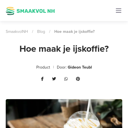
SmaakvolNH
/
Blog
/
Hoe maak je ijskoffie?
Hoe maak je ijskoffie?
Product
Door:
Gideon Teubl