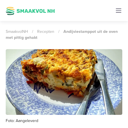
SmaakvolNH
/
Recepten
/
Andijviestamppot uit de oven
met pittig gehakt
Foto: Aangeleverd