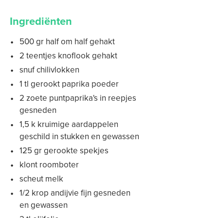
Ingrediënten
500 gr half om half gehakt
2 teentjes knoflook gehakt
snuf chilivlokken
1 tl gerookt paprika poeder
2 zoete puntpaprika's in reepjes
gesneden
1,5 k kruimige aardappelen
geschild in stukken en gewassen
125 gr gerookte spekjes
klont roomboter
scheut melk
1/2 krop andijvie fijn gesneden
en gewassen