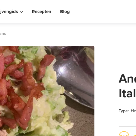
ijvengids
Recepten
Blog
aans
An
Ita
Type:
Ho