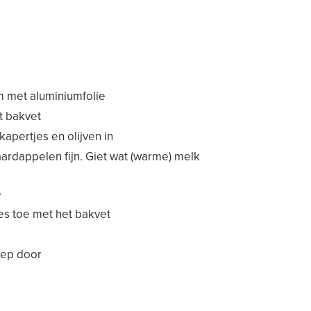
 met aluminiumfolie
t bakvet
apertjes en olijven in
ardappelen fijn. Giet wat (warme) melk
e
es toe met het bakvet
hep door