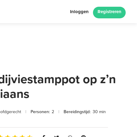
Inloggen
Registreren
dijviestamppot op z’n
liaans
ofdgerecht
|
Personen:
2
|
Bereidingstijd:
30 min