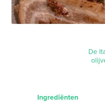
De It
olij
Ingrediënten