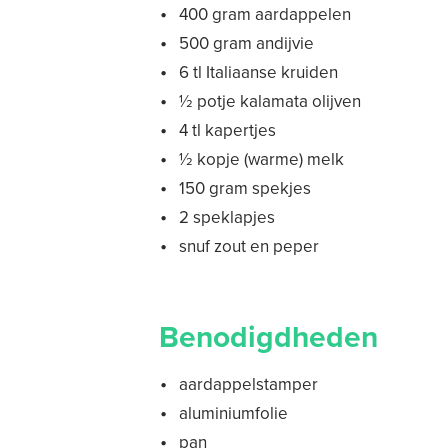
400 gram aardappelen
500 gram andijvie
6 tl Italiaanse kruiden
½ potje kalamata olijven
4 tl kapertjes
½ kopje (warme) melk
150 gram spekjes
2 speklapjes
snuf zout en peper
Benodigdheden
aardappelstamper
aluminiumfolie
pan