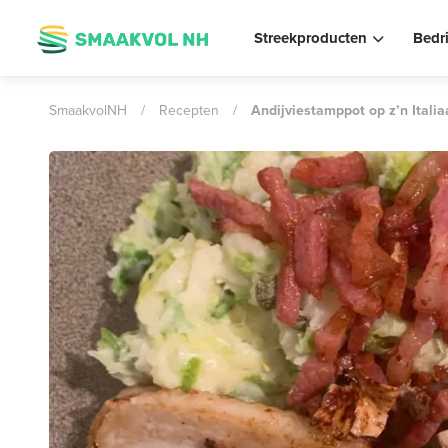
Streekproducten
Bedr
SmaakvolNH
/
Recepten
/
Andijviestamppot op z’n Itali