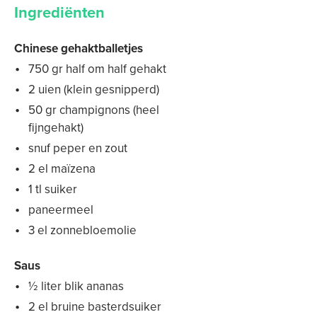
Ingrediënten
Chinese gehaktballetjes
750 gr half om half gehakt
2 uien (klein gesnipperd)
50 gr champignons (heel
fijngehakt)
snuf peper en zout
2 el maïzena
1 tl suiker
paneermeel
3 el zonnebloemolie
Saus
½ liter blik ananas
2 el bruine basterdsuiker