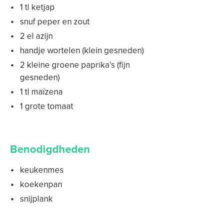
1 tl ketjap
snuf peper en zout
2 el azijn
handje wortelen (klein gesneden)
2 kleine groene paprika’s (fijn
gesneden)
1 tl maïzena
1 grote tomaat
Benodigdheden
keukenmes
koekenpan
snijplank