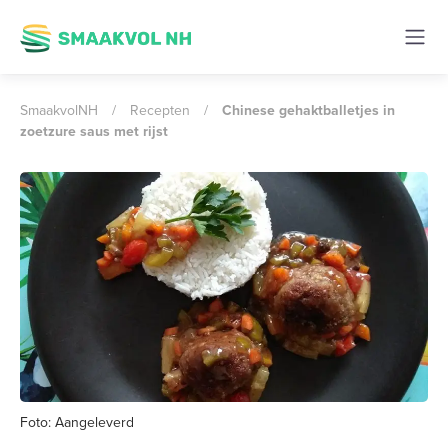
SmaakvolNH
/
Recepten
/
Chinese gehaktballetjes in
zoetzure saus met rijst
Foto: Aangeleverd