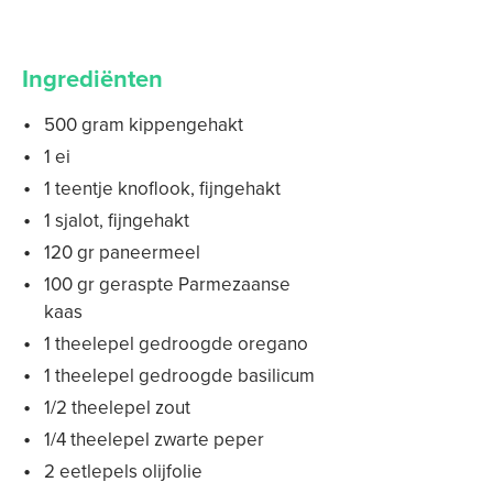
Ingrediënten
500 gram kippengehakt
1 ei
1 teentje knoflook, fijngehakt
1 sjalot, fijngehakt
120 gr paneermeel
100 gr geraspte Parmezaanse
kaas
1 theelepel gedroogde oregano
1 theelepel gedroogde basilicum
1/2 theelepel zout
1/4 theelepel zwarte peper
2 eetlepels olijfolie