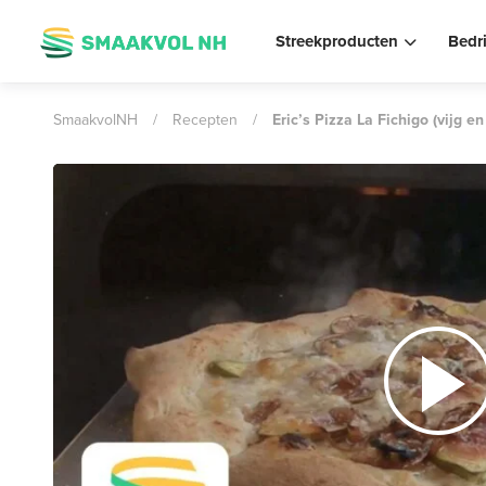
Streekproducten
Bedr
SmaakvolNH
/
Recepten
/
Eric’s Pizza La Fichigo (vijg e