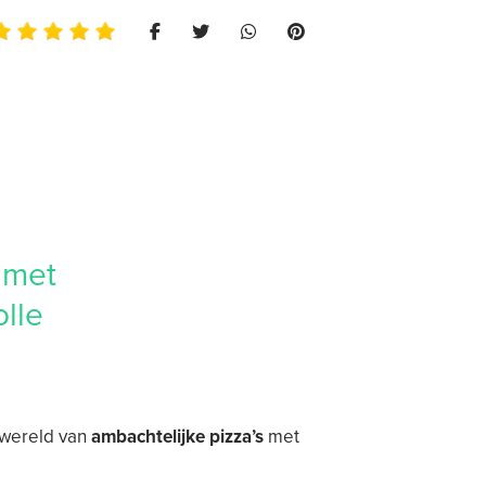
d met
lle
e wereld van
ambachtelijke pizza’s
met