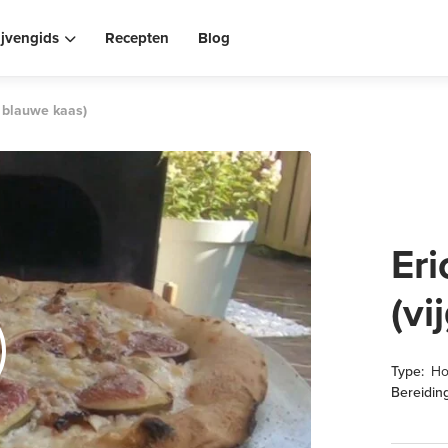
ijvengids
Recepten
Blog
n blauwe kaas)
Eri
(vi
Type:
Ho
Bereiding