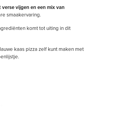
et
verse vijgen en een mix van
are smaakervaring.
ngrediënten komt tot uiting in dit
blauwe kaas pizza zelf kunt maken met
nlijstje.