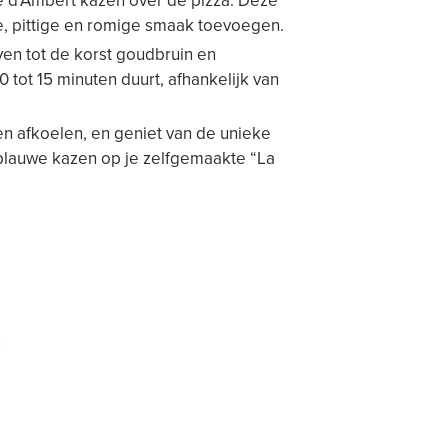
 d’Ambert kazen over de pizza. Deze
e, pittige en romige smaak toevoegen.
en tot de korst goudbruin en
 tot 15 minuten duurt, afhankelijk van
ven afkoelen, en geniet van de unieke
 blauwe kazen op je zelfgemaakte “La