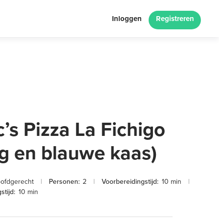
Inloggen
Registreren
c’s Pizza La Fichigo
jg en blauwe kaas)
ofdgerecht
|
Personen:
2
|
Voorbereidingstijd:
10 min
|
stijd:
10 min