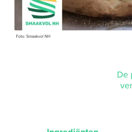
Foto: Smaakvol NH
De p
ve