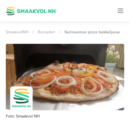
SmaakvolNH
/
Recepten
/
Surinaamse pizza bakkeljauw
Foto: Smaakvol NH