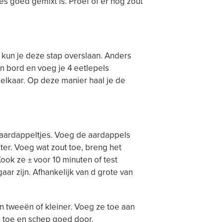
les goed gemixt is. Proef of er nog zout
 kun je deze stap overslaan. Anders
en bord en voeg je 4 eetlepels
 elkaar. Op deze manier haal je de
 aardappeltjes. Voeg de aardappels
ter. Voeg wat zout toe, breng het
Kook ze ± voor 10 minuten of test
gaar zijn. Afhankelijk van d grote van
in tweeën of kleiner. Voeg ze toe aan
n toe en schep goed door.