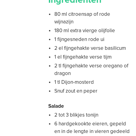
80 ml citroensap of rode
wijnazijn
180 ml extra vierge olijfolie
1 fijngesneden rode ui
2 el fijngehakte verse basilicum
1 el fijngehakte verse tijm
2 tl fijngehakte verse oregano of
dragon
1 tl Dijon-mosterd
Snuf zout en peper
Salade
2 tot 3 blikjes tonijn
6 hardgekookte eieren, gepeld
en in de lengte in vieren gedeeld