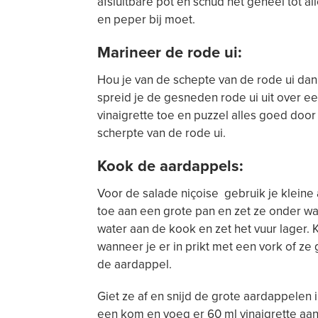
afsluitbare pot en schud het geheel tot al
en peper bij moet.
Marineer de rode ui:
Hou je van de schepte van de rode ui dan
spreid je de gesneden rode ui uit over e
vinaigrette toe en puzzel alles goed door
scherpte van de rode ui.
Kook de aardappels:
Voor de salade niçoise gebruik je kleine
toe aan een grote pan en zet ze onder wa
water aan de kook en zet het vuur lager. 
wanneer je er in prikt met een vork of ze 
de aardappel.
Giet ze af en snijd de grote aardappelen 
een kom en voeg er 60 ml vinaigrette aa