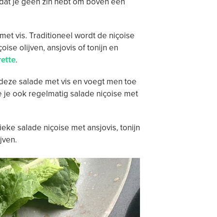
 dat je geen zin hebt om boven een
et vis. Traditioneel wordt de niçoise
se olijven, ansjovis of tonijn en
rette
.
 deze salade met vis en voegt men toe
zie je ook regelmatig salade niçoise met
eke salade niçoise met ansjovis, tonijn
jven.