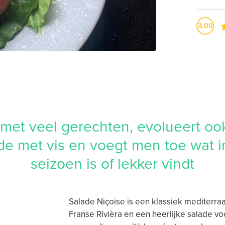
3,00
 met veel gerechten, evolueert oo
de met vis en voegt men toe wat i
seizoen is of lekker vindt
Salade Niçoise is een klassiek mediterraa
Franse Rivièra en een heerlijke salade v