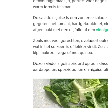
eenvoudige maaltijd, perfect voor dagen
warm fornuis te staan.
De salade niçoise is een zomerse salade m
gegeten met tomaat, hardgekookte ei, niçoi
afgemaakt met een olijfolie of een
vinaig
Zoals met veel gerechten, evolueert ook
wat in het seizoen is of lekker vindt. Zo 
kip, makreel, vega of met quinoa.
Deze salade is geïnspireerd op een klassi
aardappelen, sperziebonen en niçoise-oli