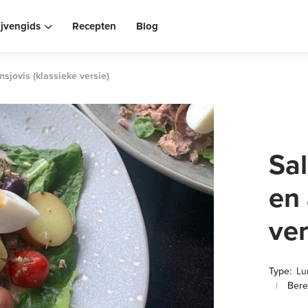
ijvengids
Recepten
Blog
nsjovis (klassieke versie)
Sal
en 
ver
Type:
Lu
|
Berei