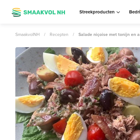
Streekproducten
Bedr
SmaakvolNH
/
Recepten
/
Salade niçoise met tonijn en a