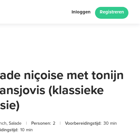
Inloggen
Registreren
ade niçoise met tonijn
ansjovis (klassieke
sie)
nch
,
Salade
|
Personen:
2
|
Voorbereidingstijd:
30 min
dingstijd:
10 min