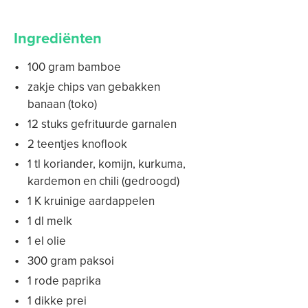
Ingrediënten
100 gram bamboe
zakje chips van gebakken
banaan (toko)
12 stuks gefrituurde garnalen
2 teentjes knoflook
1 tl koriander, komijn, kurkuma,
kardemon en chili (gedroogd)
1 K kruinige aardappelen
1 dl melk
1 el olie
300 gram paksoi
1 rode paprika
1 dikke prei