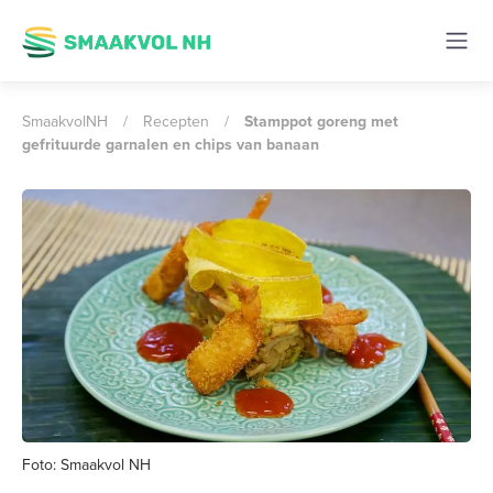
SmaakvolNH
/
Recepten
/
Stamppot goreng met
gefrituurde garnalen en chips van banaan
Foto: Smaakvol NH