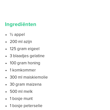
Ingrediënten
½ appel
200 ml azijn
125 gram eigeel
3 blaadjes gelatine
100 gram honing
1 komkommer
300 ml maiskiemolie
30 gram maizena
500 ml melk
1 bosje munt
1 bosje peterselie