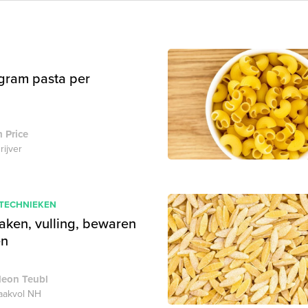
gram pasta per
 Price
rijver
 TECHNIEKEN
aken, vulling, bewaren
en
deon Teubl
akvol NH