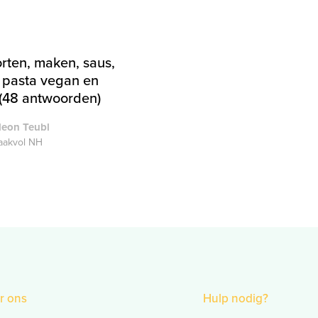
rten, maken, saus,
s pasta vegan en
(48 antwoorden)
deon Teubl
akvol NH
r ons
Hulp nodig?