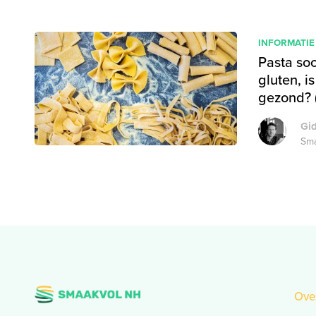
INFORMATIE
Pasta soo
gluten, i
gezond? 
Gi
Sma
Ove