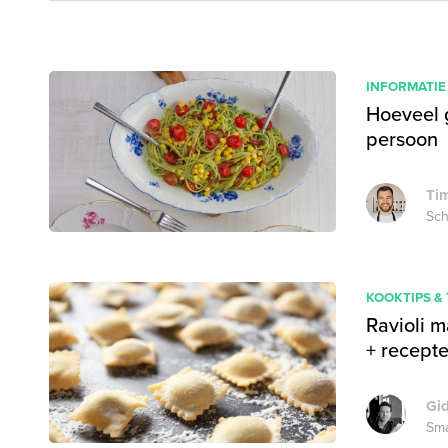
INFORMATIE
Hoeveel 
persoon
Tim
Sch
KOOKTIPS &
Ravioli m
+ recept
Gi
Sma