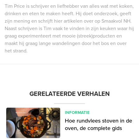
Tim Price is schrijver en liefhebber van alles wat met koken,
drinken en eten te maken heeft. Hij doet onderzoek, geeft
zijn mening en schrijft hier artikelen over op Smaakvol NH.
Naast schrijven is Tim vaak te vinden in zijn keuken waar hij
graag experimenteert met mooie (streek)producten en
maakt hij graag lange wandelingen door het bos en over
het strand.
GERELATEERDE VERHALEN
INFORMATIE
Hoe rundvlees stoven in de
oven, de complete gids