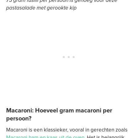
75 gram fusilli per persoon is genoeg voor deze
pastasalade met gerookte kip
Macaroni: Hoeveel gram macaroni per
persoon?
Macaroni is een klassieker, vooral in gerechten zoals
Macaroni ham en kaas uit de oven
. Het is belangrijk