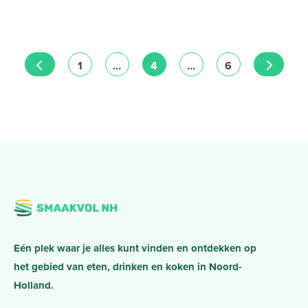
Posts navigation
NEWER POSTS
OLDER 
1
…
4
…
6
Eén plek waar je alles kunt vinden en ontdekken op
het gebied van eten, drinken en koken in Noord-
Holland.