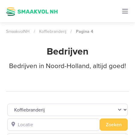
SmaakvolNH
/
Koffiebranderij
/
Pagina 4
Bedrijven
Bedrijven in Noord-Holland, altijd goed!
Selecteer een category
Locatie
Zoeke
Zoeken