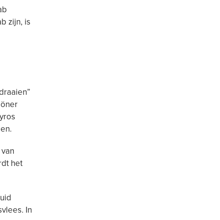
ab
 zijn, is
“draaien”
döner
gyros
gen.
 van
rdt het
uid
vlees. In