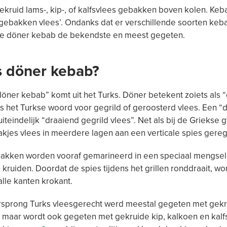
ekruid lams-, kip-, of kalfsvlees gebakken boven kolen. Keb
gebakken vlees’. Ondanks dat er verschillende soorten kebab
je döner kebab de bekendste en meest gegeten.
s döner kebab?
öner kebab” komt uit het Turks. Döner betekent zoiets als 
s het Turkse woord voor gegrild of geroosterd vlees. Een “
uiteindelijk “draaiend gegrild vlees”. Net als bij de Griekse 
kjes vlees in meerdere lagen aan een verticale spies gere
lakken worden vooraf gemarineerd in een speciaal mengsel
 kruiden. Doordat de spies tijdens het grillen ronddraait, wo
alle kanten krokant.
orsprong Turks vleesgerecht werd meestal gegeten met gekr
 maar wordt ook gegeten met gekruide kip, kalkoen en kalfs