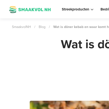
Streekproducten
Bedr
SmaakvolNH
/
Blog
/
Wat is döner kebab en waar komt h
Wat is d