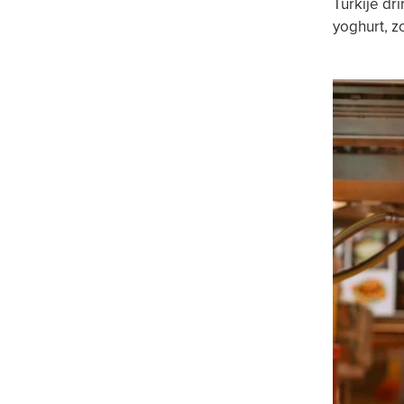
Turkije dr
yoghurt, z