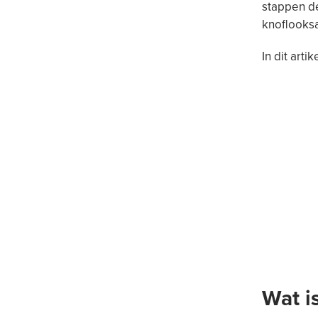
stappen de
knoflooks
In dit art
Wat i