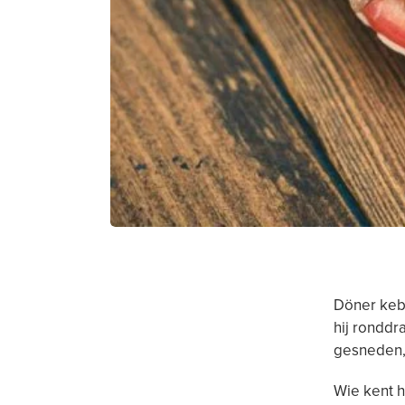
Döner keba
hij ronddr
gesneden, 
Wie kent h