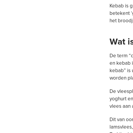
Kebab is g
betekent ‘
het brood
Wat i
De term “d
en kebab i
kebab” is 
worden pla
De vleesp
yoghurt en
vlees aan 
Dit van o
lamsvlees,