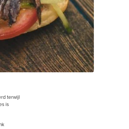
d terwijl
es is
nk