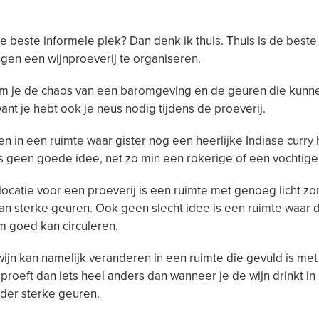
de beste informele plek? Dan denk ik thuis. Thuis is de best
en een wijnproeverij te organiseren.
m je de chaos van een baromgeving en de geuren die kunn
want je hebt ook je neus nodig tijdens de proeverij.
n in een ruimte waar gister nog een heerlijke Indiase curry 
is geen goede idee, net zo min een rokerige of een vochtige
locatie voor een proeverij is een ruimte met genoeg licht z
van sterke geuren. Ook geen slecht idee is een ruimte waar 
m goed kan circuleren.
ijn kan namelijk veranderen in een ruimte die gevuld is met
 proeft dan iets heel anders dan wanneer je de wijn drinkt in
der sterke geuren.