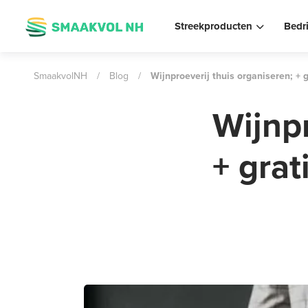
Streekproducten
Bedr
SmaakvolNH
/
Blog
/
Wijnproeverij thuis organiseren; + g
Wijnpr
+ grat