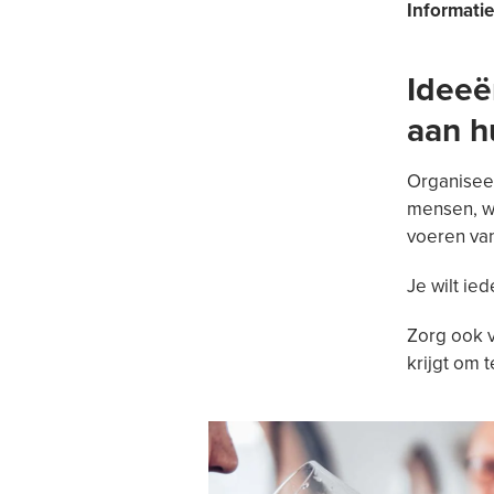
Informati
Ideeë
aan h
Organiseer
mensen, wo
voeren van
Je wilt ie
Zorg ook v
krijgt om 