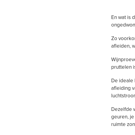
En wat is 
ongedwong
Zo voorko
afleiden, 
Wijnproeve
pruttelen 
De ideale 
afleiding 
luchtstroo
Dezelfde w
geuren, je
ruimte zon