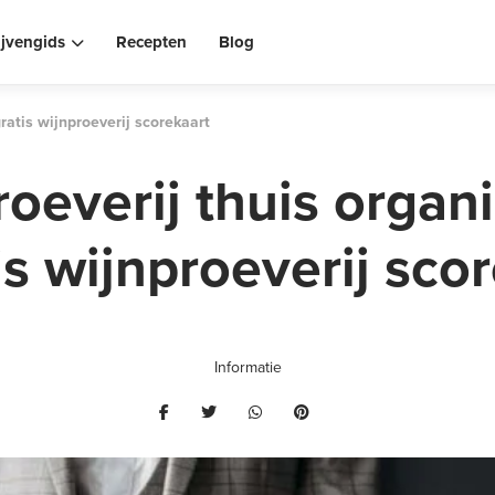
ijvengids
Recepten
Blog
ratis wijnproeverij scorekaart
oeverij thuis organ
is wijnproeverij sco
Informatie