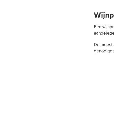
Wijnp
Een wijnpr
aangelege
De meeste
genodigden