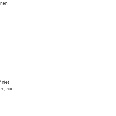
nnen.
 niet
erij aan