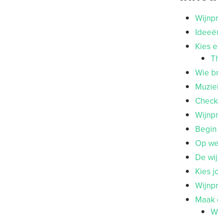
Wijnpr
Ideeën
Kies e
T
Wie b
Muziek
Checkl
Wijnpr
Begin 
Op wel
De wi
Kies j
Wijnpr
Maak 
W