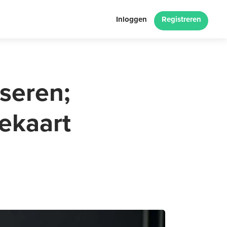
Inloggen
Registreren
iseren;
rekaart