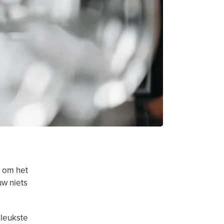
g om het
uw niets
 leukste