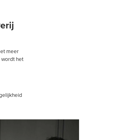
erij
met meer
 wordt het
gelijkheid