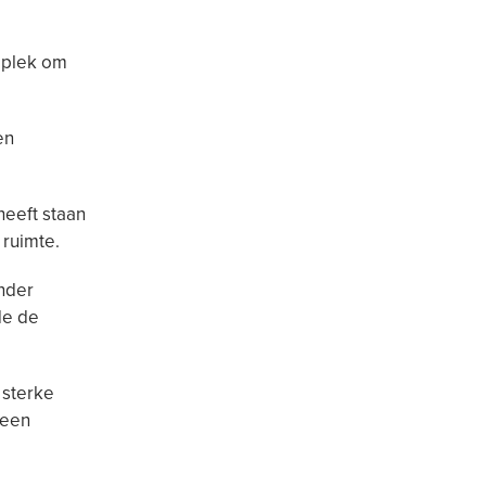
e plek om
en
heeft staan
 ruimte.
onder
de de
 sterke
 een