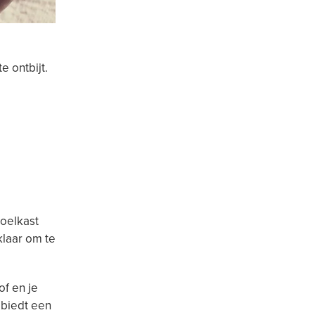
e ontbijt.
koelkast
klaar om te
of en je
biedt een