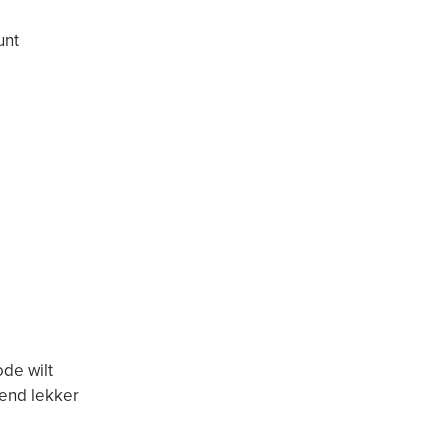
unt
ode wilt
tend lekker