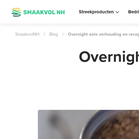
Streekproducten
Bedr
SmaakvolNH
/
Blog
/
Overnight oats verhouding en rece
Overnigh