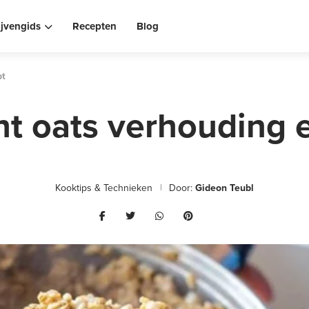
ijvengids
Recepten
Blog
pt
t oats verhouding 
Kooktips & Technieken
Door:
Gideon Teubl