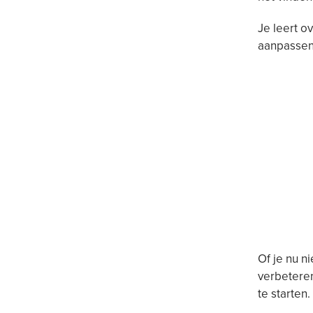
Je leert o
aanpassen,
Of je nu n
verbeteren
te starten.