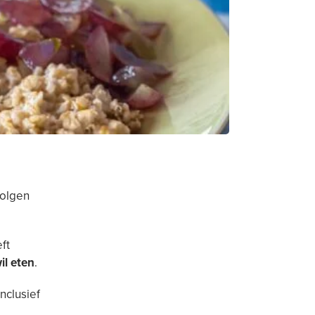
volgen
ft
il eten
.
inclusief