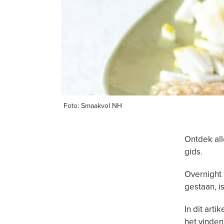
Foto: Smaakvol NH
Ontdek al
gids.
Overnight 
gestaan, i
In dit arti
het vinden