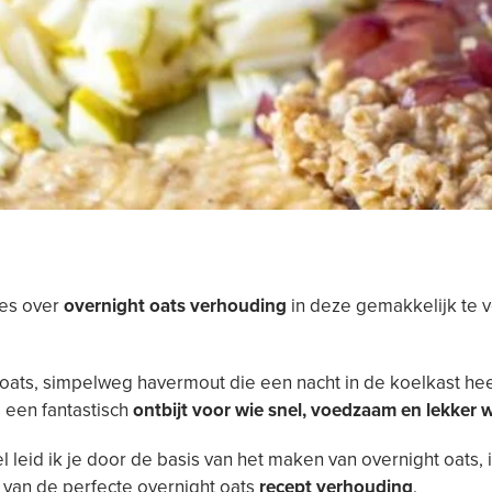
les over
overnight oats verhouding
in deze gemakkelijk te 
oats, simpelweg havermout die een nacht in de koelkast hee
s een fantastisch
ontbijt voor wie snel, voedzaam en lekker w
kel leid ik je door de basis van het maken van overnight oats, 
 van de perfecte overnight oats
recept verhouding
.