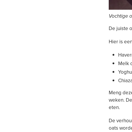
Vochtige o
De juiste 
Hier is ee
Haver
Melk o
Yoghur
Chiaza
Meng deze 
weken. De 
eten.
De verhoudi
oats worde