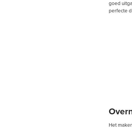
goed uitga
perfecte di
Overn
Het maken 