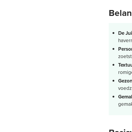
Belan
De Ju
haverm
Person
zoetst
Textu
romig
Gezon
voedz
Gema
gemakk