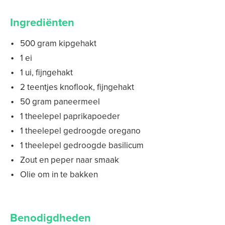
Ingrediënten
500 gram kipgehakt
1 ei
1 ui, fijngehakt
2 teentjes knoflook, fijngehakt
50 gram paneermeel
1 theelepel paprikapoeder
1 theelepel gedroogde oregano
1 theelepel gedroogde basilicum
Zout en peper naar smaak
Olie om in te bakken
Benodigdheden