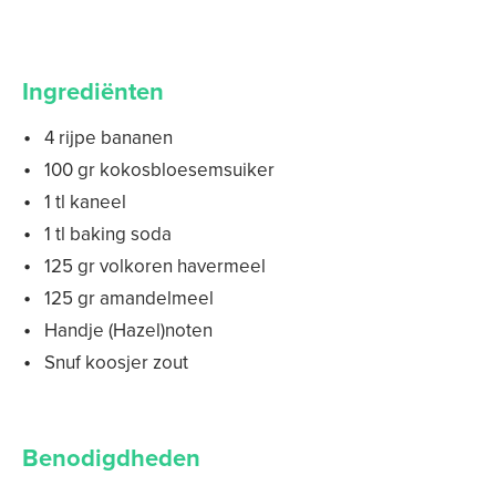
Ingrediënten
4 rijpe bananen
100 gr kokosbloesemsuiker
1 tl kaneel
1 tl baking soda
125 gr volkoren havermeel
125 gr amandelmeel
Handje (Hazel)noten
Snuf koosjer zout
Benodigdheden