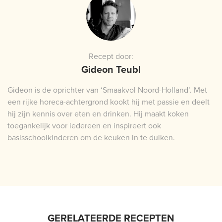
Recept door:
Gideon Teubl
Gideon is de oprichter van ‘Smaakvol Noord-Holland’. Met
een rijke horeca-achtergrond kookt hij met passie en deelt
hij zijn kennis over eten en drinken. Hij maakt koken
toegankelijk voor iedereen en inspireert ook
basisschoolkinderen om de keuken in te duiken.
GERELATEERDE RECEPTEN