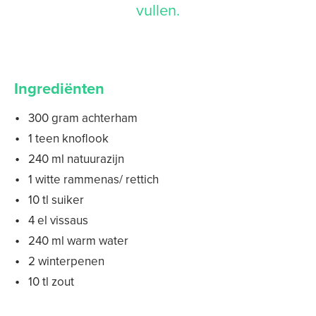
vullen.
Ingrediënten
300 gram achterham
1 teen knoflook
240 ml natuurazijn
1 witte rammenas/ rettich
10 tl suiker
4 el vissaus
240 ml warm water
2 winterpenen
10 tl zout