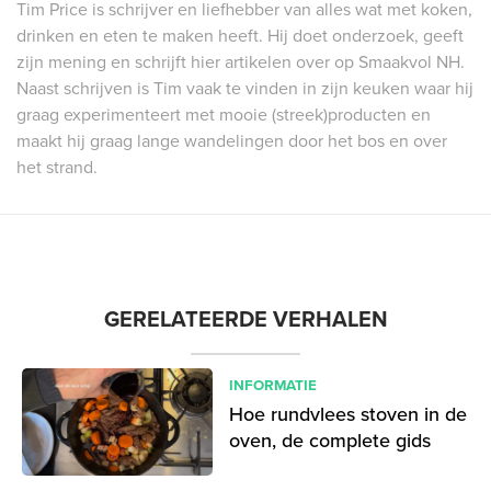
Tim Price is schrijver en liefhebber van alles wat met koken,
drinken en eten te maken heeft. Hij doet onderzoek, geeft
zijn mening en schrijft hier artikelen over op Smaakvol NH.
Naast schrijven is Tim vaak te vinden in zijn keuken waar hij
graag experimenteert met mooie (streek)producten en
maakt hij graag lange wandelingen door het bos en over
het strand.
GERELATEERDE VERHALEN
INFORMATIE
Hoe rundvlees stoven in de
oven, de complete gids