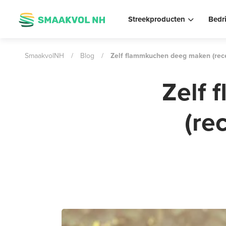
Streekproducten
Bedr
SmaakvolNH
/
Blog
/
Zelf flammkuchen deeg maken (rece
Zelf
(re