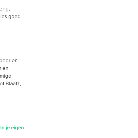
erig,
cies goed
 peer en
n en
mmige
f Blaatz,
n je eigen