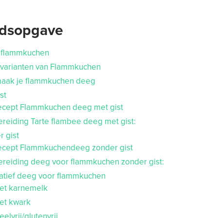
udsopgave
s flammkuchen
 varianten van Flammkuchen
aak je flammkuchen deeg
st
ecept Flammkuchen deeg met gist
ereiding Tarte flambee deeg met gist:
 gist
ecept Flammkuchendeeg zonder gist
ereiding deeg voor flammkuchen zonder gist:
natief deeg voor flammkuchen
et karnemelk
et kwark
elvrij/glutenvrij