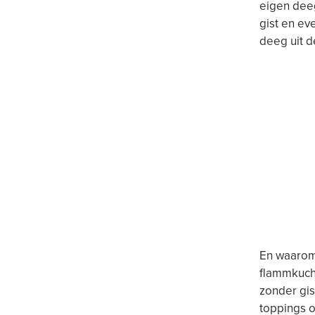
eigen deeg
gist en ev
deeg uit d
En waarom 
flammkuch
zonder gis
toppings o