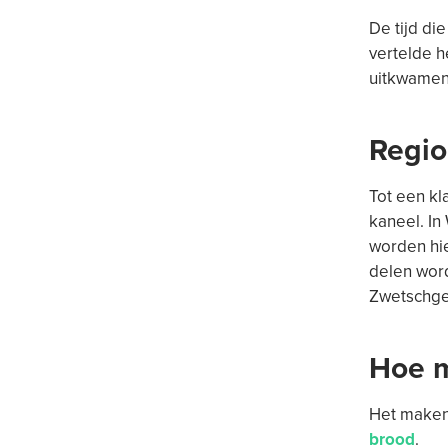
De tijd di
vertelde 
uitkwamen
Regio
Tot een kl
kaneel. I
worden hi
delen word
Zwetschgen
Hoe m
Het maken
brood
.