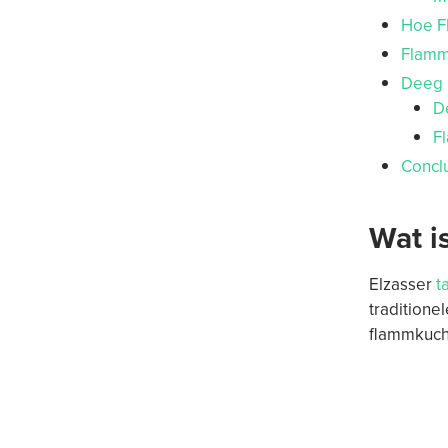
Hoe F
Flamm
Deeg 
D
F
Concl
Wat i
Elzasser
t
traditione
flammkuch