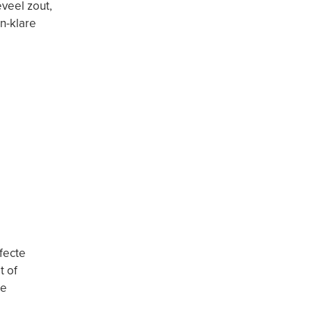
veel zout,
en-klare
fecte
t of
te