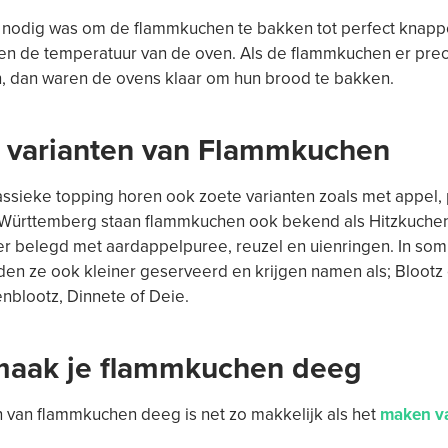
e nodig was om de flammkuchen te bakken tot perfect knapp
hen de temperatuur van de oven. Als de flammkuchen er pre
, dan waren de ovens klaar om hun brood te bakken.
 varianten van Flammkuchen
assieke topping horen ook zoete varianten zoals met appel,
n Württemberg staan flammkuchen ook bekend als Hitzkuche
er belegd met aardappelpuree, reuzel en uienringen. In so
en ze ook kleiner geserveerd en krijgen namen als; Blootz o
blootz, Dinnete of Deie.
aak je flammkuchen deeg
 van flammkuchen deeg is net zo makkelijk als het
maken va