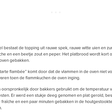
el bestaat de topping uit rauwe spek, rauwe witte uien en zu
che en een beetje zout en peper. Het platbrood wordt kort 
e oven gebakken.
arte flambée” komt door dat de vlammen in de oven niet vo
aren toen de flammkuchen de oven inging.
 oorspronkelijk door bakkers gebruikt om de temperatuur 
esten. Er werd een stukje deeg genomen en plat gerold, be
 fraîche en een paar minuten gebakken in de houtgestookt
.