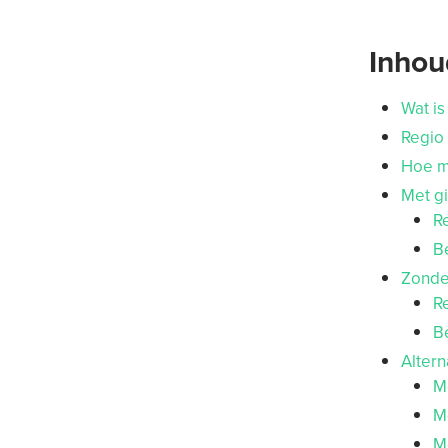
Inho
Wat i
Regio
Hoe m
Met gi
R
B
Zonder
R
B
Alter
M
M
Me