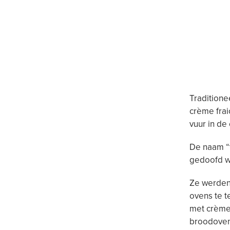
Traditione
crème frai
vuur in d
De naam “t
gedoofd w
Ze werden
ovens te t
met crème
broodoven