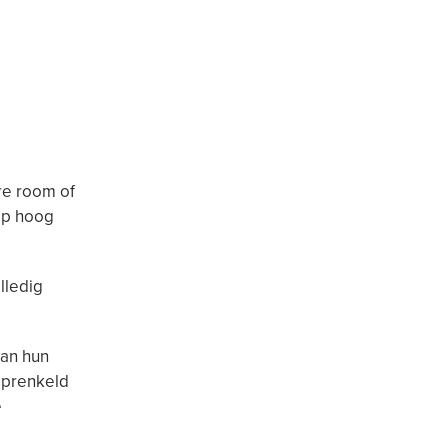
re room of
op hoog
lledig
van hun
sprenkeld
e