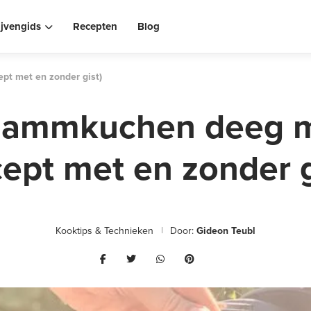
ijvengids
Recepten
Blog
pt met en zonder gist)
 flammkuchen deeg 
cept met en zonder g
Kooktips & Technieken
Door:
Gideon Teubl