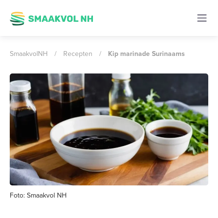
SmaakvolNH
/
Recepten
/
Kip marinade Surinaams
Foto: Smaakvol NH