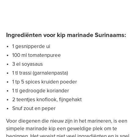
Ingrediënten voor kip marinade Surinaams:
1 gesnipperde ui
100 ml tomatenpuree
3 el soyasaus
1 tl trassi (garnalenpasta)
1 tp 5 spices kruiden poeder
1 tl gedroogde koriander
2 teentjes knoflook, fijngehakt
Snuf zout en peper
Voor diegenen die nieuw zijn in het marineren, is een
simpele marinade kip een geweldige plek om te
beginnen. Het vereist niet veel ingrediënten en is snel