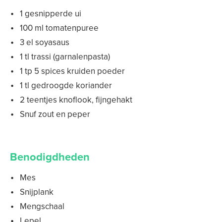
1 gesnipperde ui
100 ml tomatenpuree
3 el soyasaus
1 tl trassi (garnalenpasta)
1 tp 5 spices kruiden poeder
1 tl gedroogde koriander
2 teentjes knoflook, fijngehakt
Snuf zout en peper
Benodigdheden
Mes
Snijplank
Mengschaal
Lepel