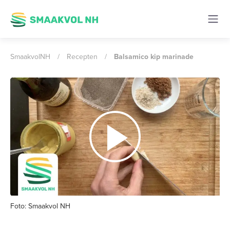
SmaakvolNH
/
Recepten
/
Balsamico kip marinade
Foto: Smaakvol NH