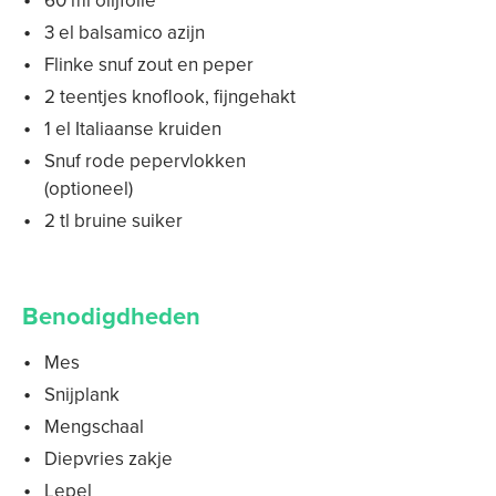
60 ml olijfolie
3 el balsamico azijn
Flinke snuf zout en peper
2 teentjes knoflook, fijngehakt
1 el Italiaanse kruiden
Snuf rode pepervlokken
(optioneel)
2 tl bruine suiker
Benodigdheden
Mes
Snijplank
Mengschaal
Diepvries zakje
Lepel