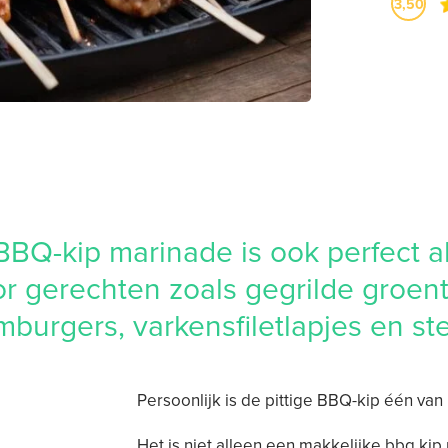
3,50
BQ-kip marinade is ook perfect a
r gerechten zoals gegrilde groen
burgers, varkensfiletlapjes en st
Persoonlijk is de pittige BBQ-kip één van
Het is niet alleen een makkelijke bbq kip