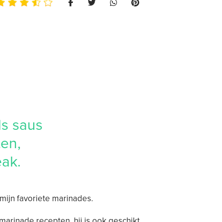
ls saus
ten,
eak.
 mijn favoriete marinades.
 marinade recepten, hij is ook geschikt