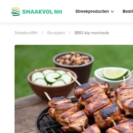
Streekproducten
Bedr
SmaakvolNH
/
Recepten
/
BBQ kip marinade