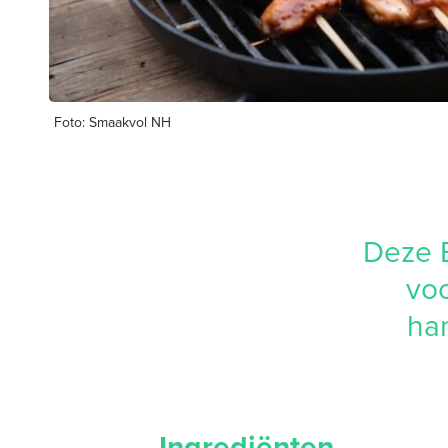
Foto: Smaakvol NH
Deze B
voo
ham
Ingrediënten