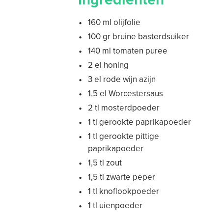
160 ml olijfolie
100 gr bruine basterdsuiker
140 ml tomaten puree
2 el honing
3 el rode wijn azijn
1,5 el Worcestersaus
2 tl mosterdpoeder
1 tl gerookte paprikapoeder
1 tl gerookte pittige
paprikapoeder
1,5 tl zout
1,5 tl zwarte peper
1 tl knoflookpoeder
1 tl uienpoeder