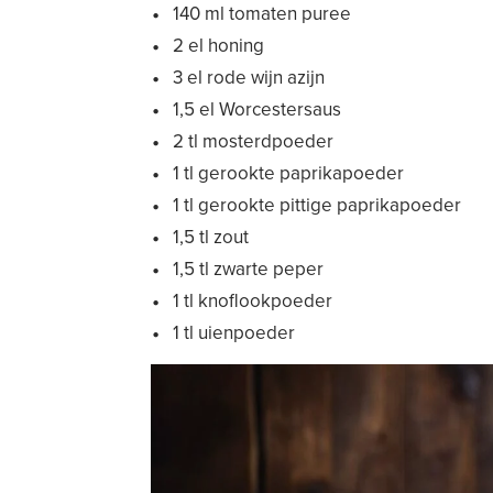
140 ml tomaten puree
2 el honing
3 el rode wijn azijn
1,5 el Worcestersaus
2 tl mosterdpoeder
1 tl gerookte paprikapoeder
1 tl gerookte pittige paprikapoeder
1,5 tl zout
1,5 tl zwarte peper
1 tl knoflookpoeder
1 tl uienpoeder