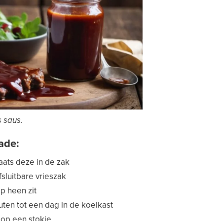
 saus.
ade:
laats deze in de zak
sluitbare vrieszak
p heen zit
ten tot een dag in de koelkast
n op een stokje