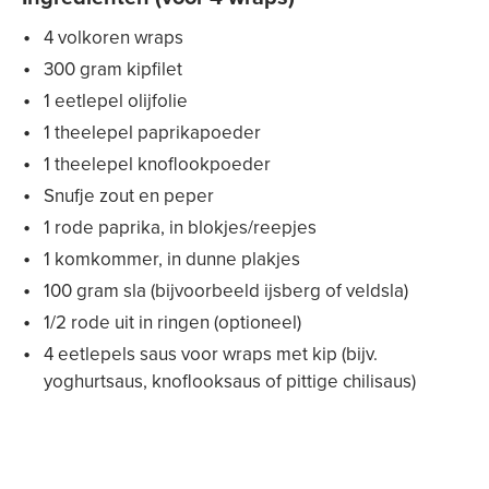
4 volkoren wraps
300 gram kipfilet
1 eetlepel olijfolie
1 theelepel paprikapoeder
1 theelepel knoflookpoeder
Snufje zout en peper
1 rode paprika, in blokjes/reepjes
1 komkommer, in dunne plakjes
100 gram sla (bijvoorbeeld ijsberg of veldsla)
1/2 rode uit in ringen (optioneel)
4 eetlepels saus voor wraps met kip (bijv.
yoghurtsaus, knoflooksaus of pittige chilisaus)