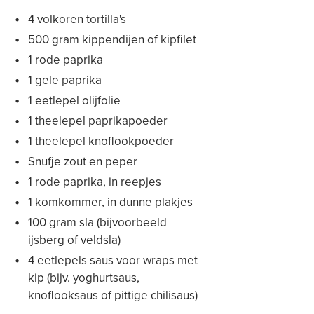
4 volkoren tortilla's
500 gram kippendijen of kipfilet
1 rode paprika
1 gele paprika
1 eetlepel olijfolie
1 theelepel paprikapoeder
1 theelepel knoflookpoeder
Snufje zout en peper
1 rode paprika, in reepjes
1 komkommer, in dunne plakjes
100 gram sla (bijvoorbeeld
ijsberg of veldsla)
4 eetlepels saus voor wraps met
kip (bijv. yoghurtsaus,
knoflooksaus of pittige chilisaus)