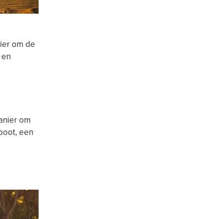
nier om de
 en
manier om
 boot, een