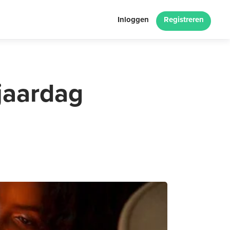
Inloggen
Registreren
jaardag