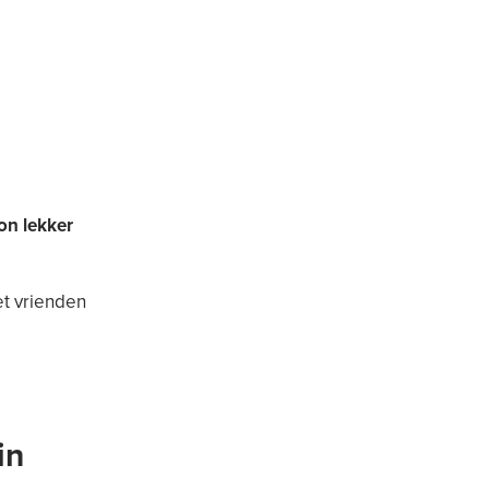
n lekker
et vrienden
in