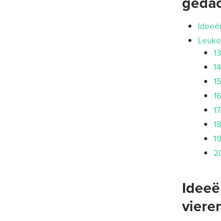
gedac
Ideeën
Leuke 
1
14
15
16
17
18
1
2
Ideeë
viere