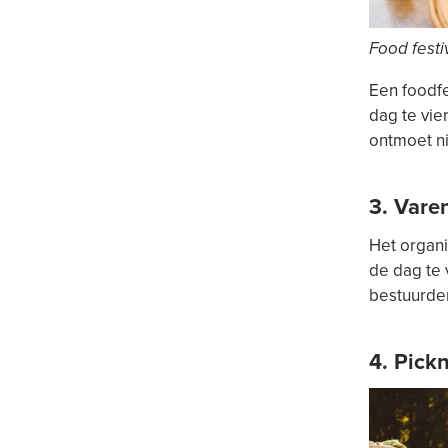
Food festi
Een foodfe
dag te vie
ontmoet n
3. Varen
Het organi
de dag te 
bestuurder
4. Pick