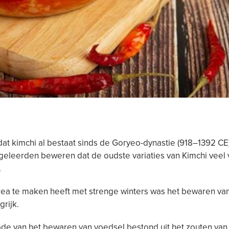
at kimchi al bestaat sinds de Goryeo-dynastie (918–1392 CE)
eleerden beweren dat de oudste variaties van Kimchi veel 
.
ea te maken heeft met strenge winters was het bewaren va
grijk.
de van het bewaren van voedsel bestond uit het zouten van