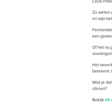
Louis Past
Zo weten 
en wijn be
Fermentati
een gewen
Of het nu 
voedingsm
Het woord 
betekent. 
Wist je da
citroen?
Bekijk
dit