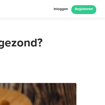
Inloggen
Registreren
t gezond?