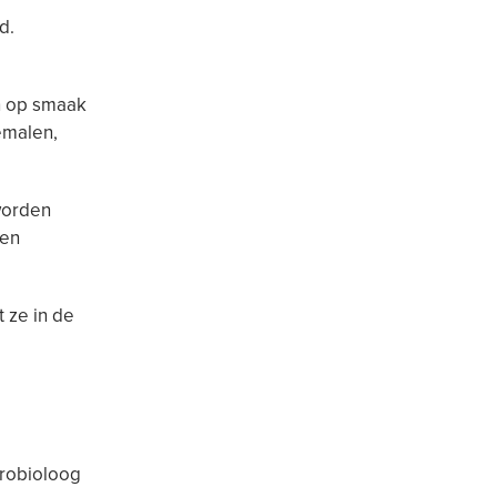
d.
n op smaak
emalen,
worden
ten
 ze in de
crobioloog