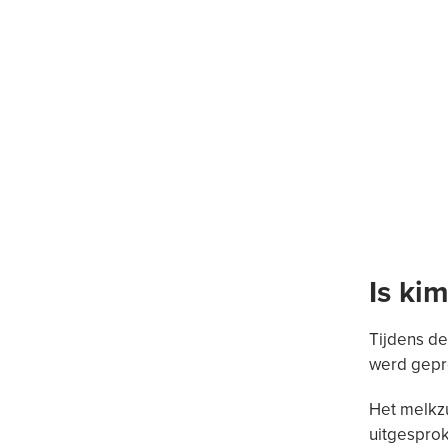
Is ki
Tijdens de
werd gepro
Het melkzu
uitgesprok