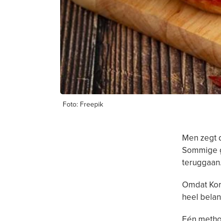
Foto: Freepik
Men zegt d
Sommige g
teruggaan
Omdat Kor
heel belan
Eén metho