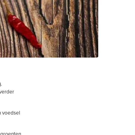
.
verder
n voedsel
 groenten