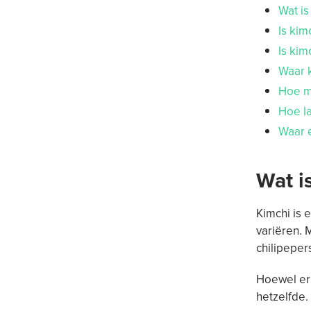
Wat i
Is kim
Is kim
Waar 
Hoe m
Hoe l
Waar e
Wat i
Kimchi is
variëren. 
chilipepers
Hoewel er 
hetzelfde.