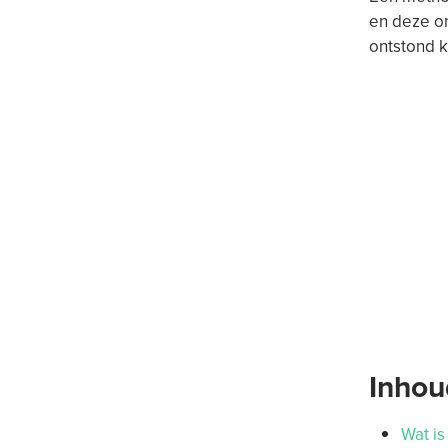
en deze o
ontstond k
Inho
Wat is