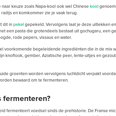
e naar keuze zoals Napa-kool ook wel Chinese
kool
genoem
radijs en komkommer zie je vaak terug.
t dit in
pekel
gepekeld. Vervolgens laat je deze uitlekken e
et een pasta die grotendeels bestaat uit gochugaru, een g
ogde, rode pepers, vissaus en water.
el voorkomende begeleidende ingrediënten die in de mix 
zijn knoflook, gember, Aziatische peer, lente-uitjes en gezou
ide groenten worden vervolgens luchtdicht verpakt voordat
worden bewaard om te fermenteren.
s fermenteren?
d fermenteert voedsel sinds de prehistorie. De Franse mi