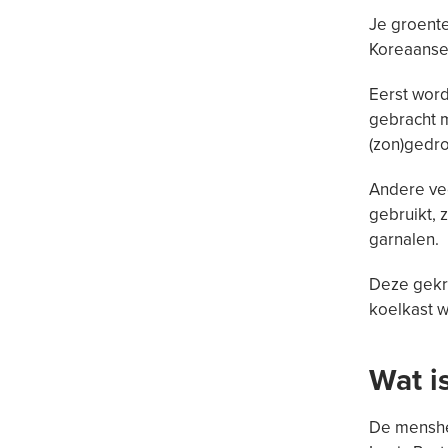
Je groent
Koreaanse 
Eerst word
gebracht m
(zon)gedro
Andere ve
gebruikt, 
garnalen.
Deze gekru
koelkast 
Wat i
De menshei