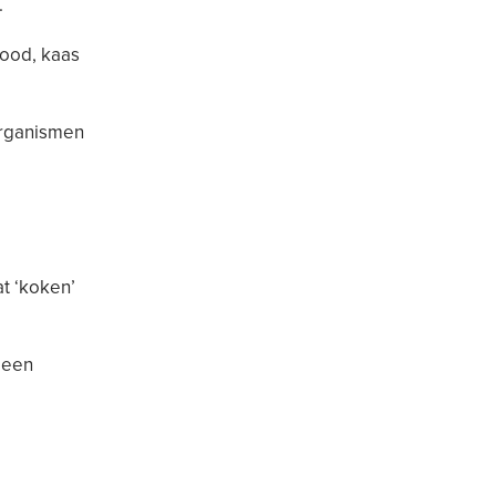
.
rood, kaas
-organismen
t ‘koken’
 een