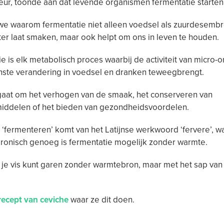
eur, toonde aan dat levende organismen fermentatie starten
we waarom fermentatie niet alleen voedsel als zuurdesemb
ter laat smaken, maar ook helpt om ons in leven te houden.
e is elk metabolisch proces waarbij de activiteit van micro
ste verandering in voedsel en dranken teweegbrengt.
gaat om het verhogen van de smaak, het conserveren van
iddelen of het bieden van gezondheidsvoordelen.
‘fermenteren’ komt van het Latijnse werkwoord ‘fervere’, wa
Ironisch genoeg is fermentatie mogelijk zonder warmte.
t je vis kunt garen zonder warmtebron, maar met het sap van
 recept van ceviche
waar ze dit doen.