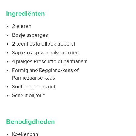
Ingrediënten
2 eieren
Bosje asperges
2 teentjes knoflook geperst
Sap en rasp van halve citroen
4 plakjes Prosciutto of parmaham
Parmigiano Reggiano-kaas of
Parmezaanse kaas
Snuf peper en zout
Scheut olijfolie
Benodigdheden
Koekenpan