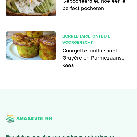
Gepocheerd ei, hoe een ei
perfect pocheren
BORRELHAPJE
,
ONTBIJT
,
VOORGERECHT
Courgette muffins met
Gruyère en Parmezaanse
kaas
Eén plek waar je alles kunt vinden en ontdekken op