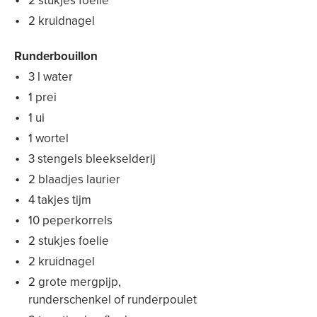
2 stukjes foelie
2 kruidnagel
Runderbouillon
3 l water
1 prei
1 ui
1 wortel
3 stengels bleekselderij
2 blaadjes laurier
4 takjes tijm
10 peperkorrels
2 stukjes foelie
2 kruidnagel
2 grote mergpijp,
runderschenkel of runderpoulet