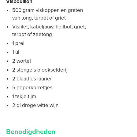
Visbouillon
500 gram viskoppen en graten
van tong, tarbot of griet
Visfilet, kabeljauw, heilbot, griet,
tarbot of zeetong
1 prei
1 ui
2 wortel
2 stengels bleekselderij
2 blaadjes laurier
5 peperkorreltjes
1 takje tijm
2 dl droge witte wijn
Benodigdheden