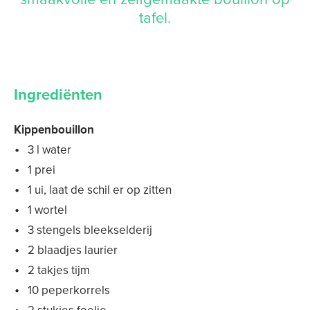
tafel.
Ingrediënten
Kippenbouillon
3 l water
1 prei
1 ui, laat de schil er op zitten
1 wortel
3 stengels bleekselderij
2 blaadjes laurier
2 takjes tijm
10 peperkorrels