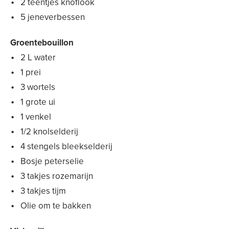
2 teentjes knoflook
5 jeneverbessen
Groentebouillon
2 L water
1 prei
3 wortels
1 grote ui
1 venkel
1/2 knolselderij
4 stengels bleekselderij
Bosje peterselie
3 takjes rozemarijn
3 takjes tijm
Olie om te bakken