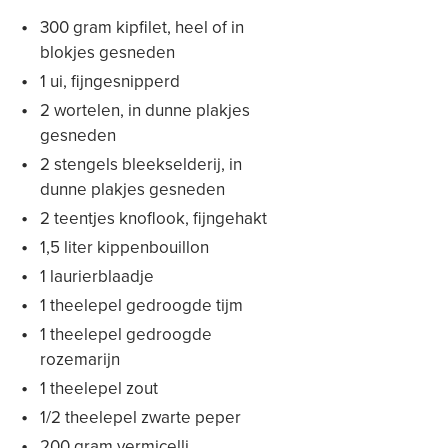
300 gram kipfilet, heel of in
blokjes gesneden
1 ui, fijngesnipperd
2 wortelen, in dunne plakjes
gesneden
2 stengels bleekselderij, in
dunne plakjes gesneden
2 teentjes knoflook, fijngehakt
1,5 liter kippenbouillon
1 laurierblaadje
1 theelepel gedroogde tijm
1 theelepel gedroogde
rozemarijn
1 theelepel zout
1/2 theelepel zwarte peper
200 gram vermicelli