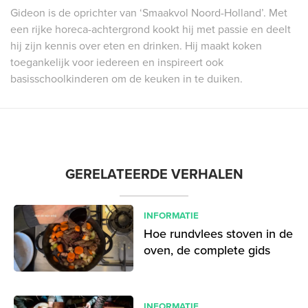
Gideon is de oprichter van ‘Smaakvol Noord-Holland’. Met
een rijke horeca-achtergrond kookt hij met passie en deelt
hij zijn kennis over eten en drinken. Hij maakt koken
toegankelijk voor iedereen en inspireert ook
basisschoolkinderen om de keuken in te duiken.
GERELATEERDE VERHALEN
INFORMATIE
Hoe rundvlees stoven in de
oven, de complete gids
INFORMATIE