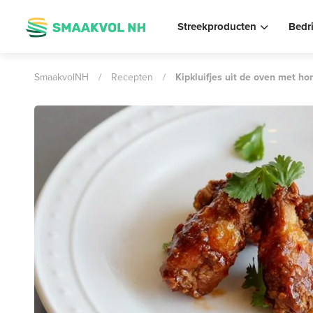
Streekproducten
Bedr
SmaakvolNH
/
Recepten
/
Kipkluifjes uit de oven met ho