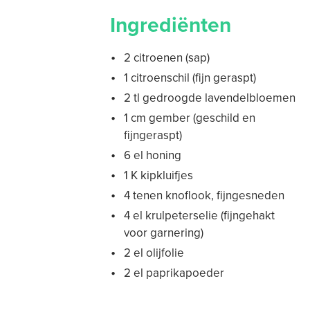
Ingrediënten
2 citroenen (sap)
1 citroenschil (fijn geraspt)
2 tl gedroogde lavendelbloemen
1 cm gember (geschild en
fijngeraspt)
6 el honing
1 K kipkluifjes
4 tenen knoflook, fijngesneden
4 el krulpeterselie (fijngehakt
voor garnering)
2 el olijfolie
2 el paprikapoeder