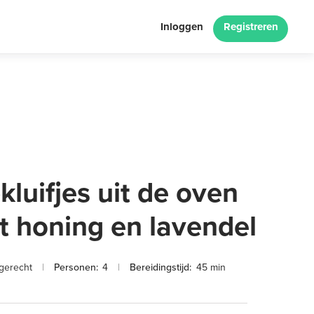
Inloggen
Registreren
kluifjes uit de oven
t honing en lavendel
jgerecht
|
Personen:
4
|
Bereidingstijd:
45 min