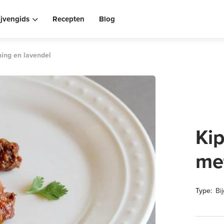
ijvengids
Recepten
Blog
ning en lavendel
Kip
me
Type:
Bi