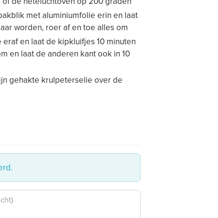
 of de heteluchtoven op 200 graden
akblik met aluminiumfolie erin en laat
gaar worden, roer af en toe alles om
eraf en laat de kipkluifjes 10 minuten
m en laat de anderen kant ook in 10
fijn gehakte krulpeterselie over de
erd.