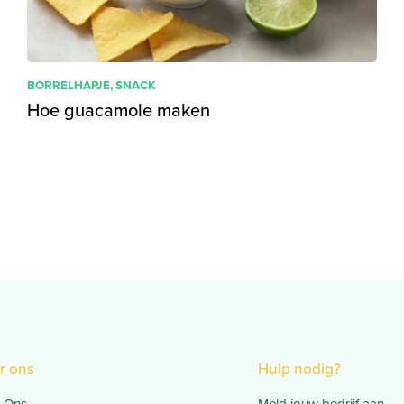
BORRELHAPJE
,
SNACK
Hoe guacamole maken
r ons
Hulp nodig?
 Ons
Meld jouw bedrijf aan