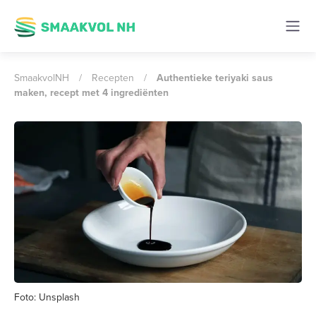
SmaakvolNH
/
Recepten
/
Authentieke teriyaki saus
maken, recept met 4 ingrediënten
Foto: Unsplash