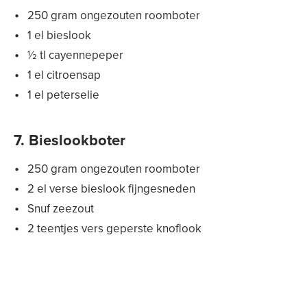
250 gram ongezouten roomboter
1 el bieslook
½ tl cayennepeper
1 el citroensap
1 el peterselie
7. Bieslookboter
250 gram ongezouten roomboter
2 el verse bieslook fijngesneden
Snuf zeezout
2 teentjes vers geperste knoflook