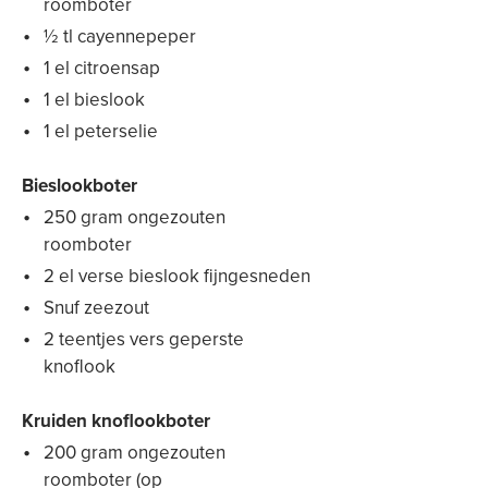
roomboter
½ tl cayennepeper
1 el citroensap
1 el bieslook
1 el peterselie
Bieslookboter
250 gram ongezouten
roomboter
2 el verse bieslook fijngesneden
Snuf zeezout
2 teentjes vers geperste
knoflook
Kruiden knoflookboter
200 gram ongezouten
roomboter (op