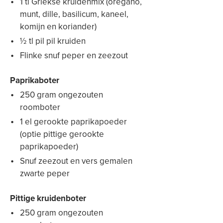
1 tl Griekse kruidenmix (oregano,
munt, dille, basilicum, kaneel,
komijn en koriander)
½ tl pil pil kruiden
Flinke snuf peper en zeezout
Paprikaboter
250 gram ongezouten
roomboter
1 el gerookte paprikapoeder
(optie pittige gerookte
paprikapoeder)
Snuf zeezout en vers gemalen
zwarte peper
Pittige kruidenboter
250 gram ongezouten