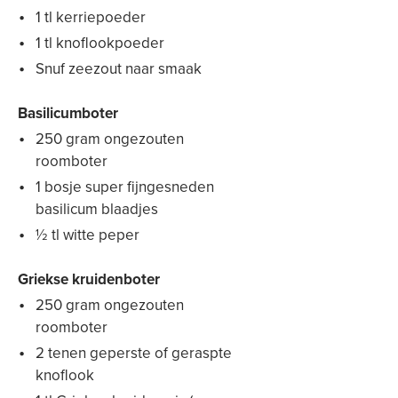
1 tl kerriepoeder
1 tl knoflookpoeder
Snuf zeezout naar smaak
Basilicumboter
250 gram ongezouten
roomboter
1 bosje super fijngesneden
basilicum blaadjes
½ tl witte peper
Griekse kruidenboter
250 gram ongezouten
roomboter
2 tenen geperste of geraspte
knoflook