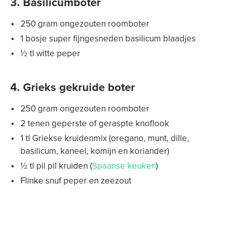
3. Basilicumboter
250 gram ongezouten roomboter
1 bosje super fijngesneden basilicum blaadjes
½ tl witte peper
4. Grieks gekruide boter
250 gram ongezouten roomboter
2 tenen geperste of geraspte knoflook
1 tl Griekse kruidenmix (oregano, munt, dille,
basilicum, kaneel, komijn en koriander)
½ tl pil pil kruiden (
Spaanse keuken
)
Flinke snuf peper en zeezout